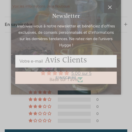
Voir les informations de la boutique
Fermer
Newsletter
Inscrivez-vous à notre newsletter et bénéficiez d'offres
En savoir plus
exclusives, de conseils personnalisés et d'informations
sur les dernières tendances. Ne ratez rien de l'univers
Hygge !
Avis Clients
5.00 sur 5
Basé sur 1 avis
S’INSCRIRE
1
0
0
0
0