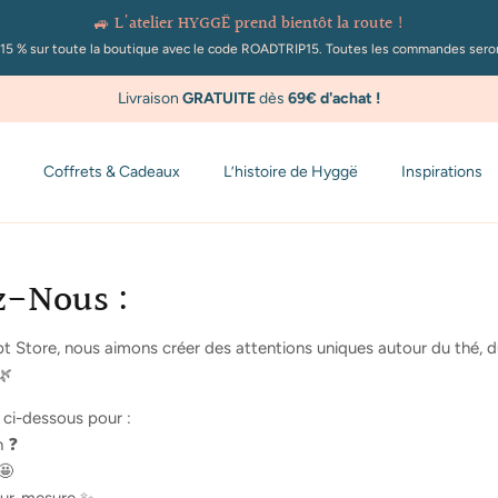
🚙 L'atelier HYGGË prend bientôt la route !
de -15 % sur toute la boutique avec le code ROADTRIP15. Toutes les commandes ser
Livraison
GRATUITE
dès
69€ d'achat
!
Coffrets & Cadeaux
L’histoire de Hyggë
Inspirations
z-Nous :
Store, nous aimons créer des attentions uniques autour du thé, d
🌿
e ci-dessous pour :
n ❓
🤩
sur-mesure ✨