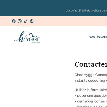
Aller au contenu
Jusqu'au 21 juillet, profitez 
Facebook
Instagram
TikTok
Pinterest
Nos Univers
Contacte
Chez Hyggë Concept 
instants cocooning 
Utilisez le formulair
• poser une questio
• demander conseil 
• imaginer une box 