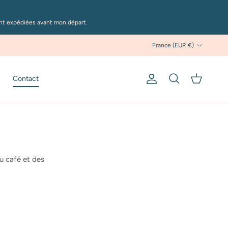
ont expédiées avant mon départ.
Pays
France (EUR €)
Contact
Compte
Panier
Recherche
u café et des