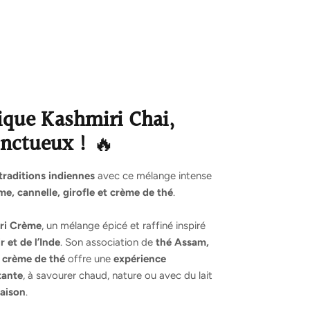
ique Kashmiri Chai,
onctueux !
🔥
traditions indiennes
avec ce mélange intense
, cannelle, girofle et crème de thé
.
ri Crème
, un mélange épicé et raffiné inspiré
 et de l’Inde
. Son association de
thé Assam,
 crème de thé
offre une
expérience
tante
, à savourer chaud, nature ou avec du lait
maison
.