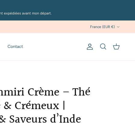
ont expédiées avant mon départ.
Pays
France (EUR €)
Contact
Compte
Panier
Recherche
hmiri Crème – Thé
é & Crémeux |
 & Saveurs d’Inde