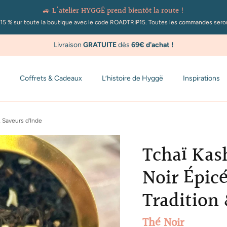
🚙 L'atelier HYGGË prend bientôt la route !
de -15 % sur toute la boutique avec le code ROADTRIP15. Toutes les commandes ser
Livraison
GRATUITE
dès
69€ d'achat
!
Coffrets & Cadeaux
L’histoire de Hyggë
Inspirations
 Saveurs d’Inde
Tchaï Kas
Noir Épic
Tradition
Thé Noir