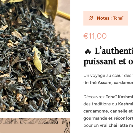
Notes :
Tchaï
€11,00
🔥
L’authent
puissant et 
Un voyage au cœur des
de
thé Assam, cardamome
Découvrez
Tchaï Kashmi
des traditions du
Kashmir
cardamome, cannelle et
gourmande et réconfor
pour un
vrai chai latte 