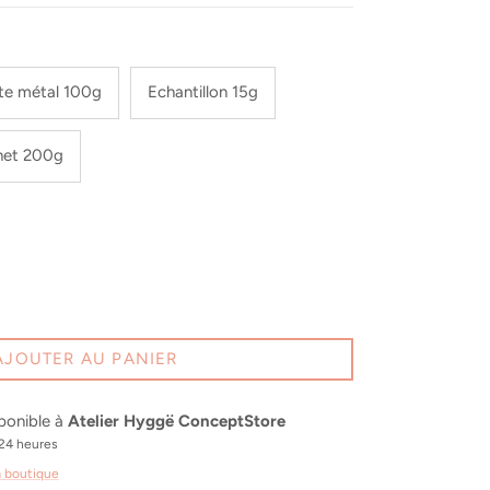
te métal 100g
Echantillon 15g
het 200g
AJOUTER AU PANIER
sponible à
Atelier Hyggë ConceptStore
24 heures
a boutique