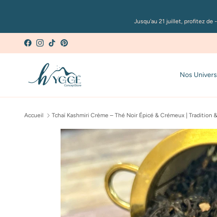
Aller au contenu
Jusqu'au 21 juillet, profitez 
Facebook
Instagram
TikTok
Pinterest
Nos Univers
Accueil
Tchaï Kashmiri Crème – Thé Noir Épicé & Crémeux | Tradition &