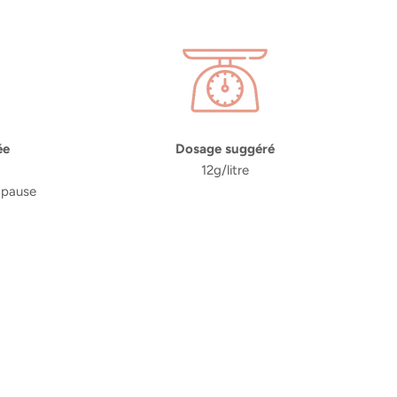
ée
Dosage suggéré
12g/litre
 pause