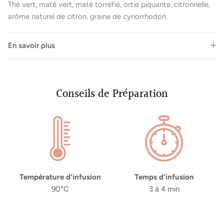
Thé vert, maté vert, maté torréfié, ortie piquante, citronnelle,
arôme naturel de citron, graine de cynorrhodon.
En savoir plus
Conseils de Préparation
Fermer
Newsletter
Inscrivez-vous à notre newsletter et bénéficiez d'offres
Température d'infusion
Temps d'infusion
exclusives, de conseils personnalisés et d'informations
90°C
3 à 4 min
sur les dernières tendances. Ne ratez rien de l'univers
Hygge !