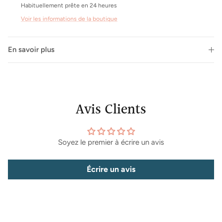
Habituellement prête en 24 heures
Voir les informations de la boutique
En savoir plus
Inscrivez-vous à notre newsletter et bénéficiez d'offres
exclusives, de conseils personnalisés et d'informations
sur les dernières tendances. Ne ratez rien de l'univers
Hygge !
Avis Clients
S’INSCRIRE
Soyez le premier à écrire un avis
Écrire un avis