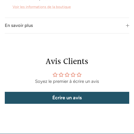
Voir les informations de la boutique
En savoir plus
Inscrivez-vous à notre newsletter et bénéficiez d'offres
exclusives, de conseils personnalisés et d'informations
sur les dernières tendances. Ne ratez rien de l'univers
Hygge !
Avis Clients
Soyez le premier à écrire un avis
S’INSCRIRE
Écrire un avis