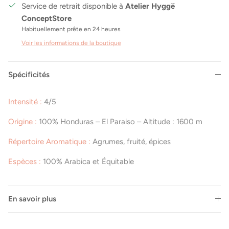
Service de retrait disponible à
Atelier Hyggë
ConceptStore
Habituellement prête en 24 heures
Voir les informations de la boutique
Spécificités
Fermer
Newsletter
Intensité :
4/5
Inscrivez-vous à notre newsletter et bénéficiez d'offres
Origine :
100% Honduras – El Paraiso – Altitude : 1600 m
exclusives, de conseils personnalisés et d'informations
sur les dernières tendances. Ne ratez rien de l'univers
Répertoire Aromatique :
Agrumes, fruité, épices
Hygge !
Espèces :
100% Arabica et Équitable
En savoir plus
S’INSCRIRE