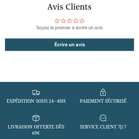
Avis Clients
Inscrivez-vous à notre newsletter et bénéficiez d'offres
exclusives, de conseils personnalisés et d'informations
sur les dernières tendances. Ne ratez rien de l'univers
Hygge !
Soyez le premier à écrire un avis
Écrire un avis
S’INSCRIRE
EXPÉDITION SOUS 24-48H
PAIEMENT SÉCURISÉ
LIVRAISON OFFERTE DÈS
SERVICE CLIENT 7J/7
69€